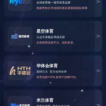
创大家庭，深入了解公司文化与发展，集团精心策划组织了
一系列入职培训活动。
今创启航·筑基课堂
7月11日下午，一场隆重的欢迎会在集团举行。集团党委
书记、董事长戈建鸣亲临现场，对新入职的毕业生表示热烈
欢迎，
并希望他们在今创广阔的平台上施展才华、实现价
值，与企业共同成长。
随后，集团副总工程师兼运营总监吴
安安分享了自身宝贵的职业成长经历与经验心得，激励毕业
生们
积极进取，勇于担当，在今创这片沃土上书写精彩篇
章。
青蓝相接·匠心传承